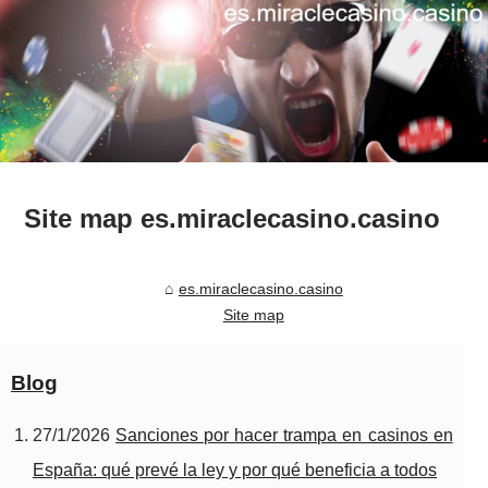
Site map es.miraclecasino.casino
es.miraclecasino.casino
Site map
Blog
27/1/2026
Sanciones por hacer trampa en casinos en
España: qué prevé la ley y por qué beneficia a todos